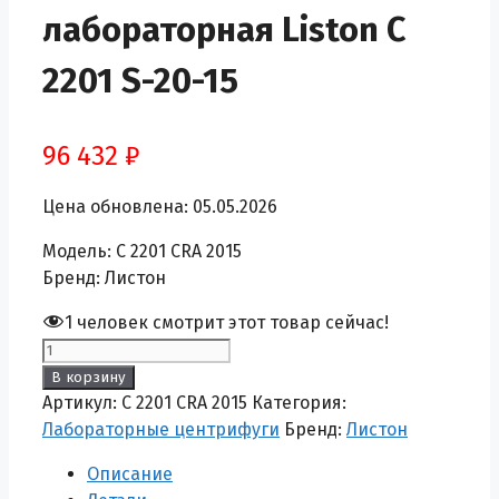
лабораторная Liston C
2201 S-20-15
96 432
₽
Цена обновлена: 05.05.2026
Модель: C 2201 CRA 2015
Бренд: Листон
1
человек смотрит этот товар сейчас!
Количество
товара
В корзину
Центрифуга
Артикул:
C 2201 CRA 2015
Категория:
лабораторная
Лабораторные центрифуги
Бренд:
Листон
Liston
Описание
C