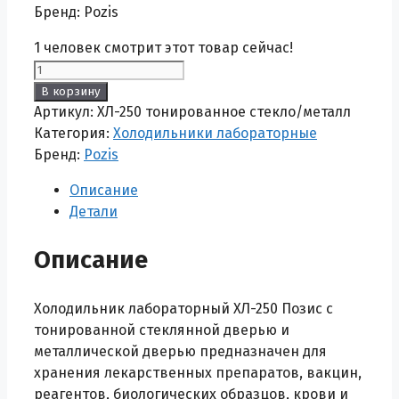
Бренд: Pozis
1
человек смотрит этот товар сейчас!
Количество
товара
В корзину
Холодильник
Артикул:
ХЛ-250 тонированное стекло/металл
лабораторный
Категория:
Холодильники лабораторные
ХЛ-250
Бренд:
Pozis
Позис
Описание
с
Детали
тонированной
стеклянной
Описание
и
металлической
дверью
Холодильник лабораторный ХЛ-250 Позис с
тонированной стеклянной дверью и
металлической дверью предназначен для
хранения лекарственных препаратов, вакцин,
реагентов, биологических образцов, крови и