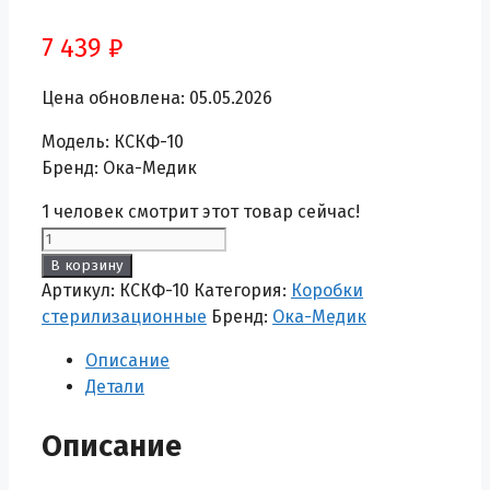
7 439
₽
Цена обновлена: 05.05.2026
Модель: КСКФ-10
Бренд: Ока-Медик
1
человек смотрит этот товар сейчас!
Количество
товара
В корзину
Коробка
Артикул:
КСКФ-10
Категория:
Коробки
стерилизационная
стерилизационные
Бренд:
Ока-Медик
Ока-
Описание
Медик
Детали
КСКФ-10
Описание