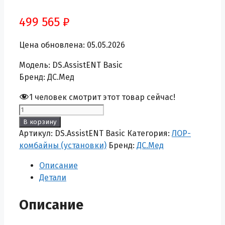
499 565
₽
Цена обновлена: 05.05.2026
Модель: DS.AssistENT Basic
Бренд: ДС.Мед
1
человек смотрит этот товар сейчас!
Количество
товара
В корзину
ЛОР-
Артикул:
DS.AssistENT Basic
Категория:
ЛОР-
комбайн
комбайны (установки)
Бренд:
ДС.Мед
(установка)
Описание
DS.AssistENT
Детали
Basic
Описание