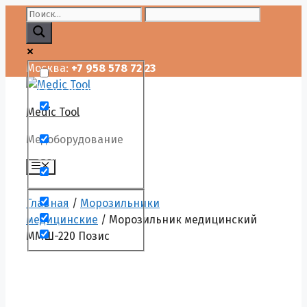
Перейти
к
содержимому
Москва:
+7 958 578 72 23
Exact matches only
Medic Tool
Search in title
Медоборудование
Search in content
Меню
Главная
/
Морозильники
медицинские
/ Морозильник медицинский
ММШ-220 Позис