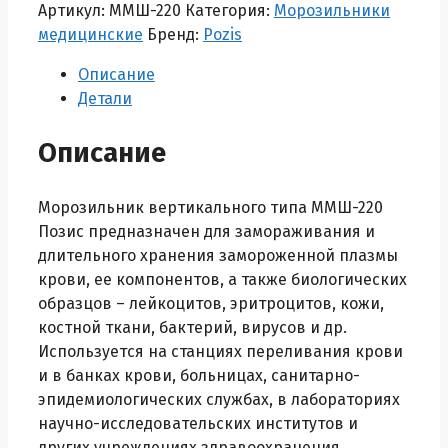
Морозильник
Артикул:
ММШ-220
Категория:
Морозильники
медицинский
медицинские
Бренд:
Pozis
ММШ-220
Описание
Позис
Детали
Описание
Морозильник вертикального типа ММШ-220
Позис предназначен для замораживания и
длительного хранения замороженной плазмы
крови, ее компонентов, а также биологических
образцов – лейкоцитов, эритроцитов, кожи,
костной ткани, бактерий, вирусов и др.
Используется на станциях переливания крови
и в банках крови, больницах, санитарно-
эпидемиологических службах, в лабораториях
научно-исследовательских институтов и
других учреждениях здравоохранения.