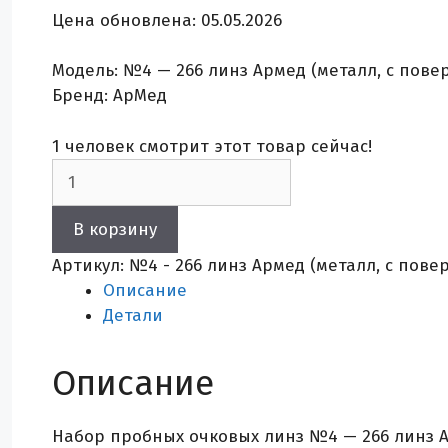
Цена обновлена: 05.05.2026
Модель: №4 — 266 линз Армед (металл, с пове
Бренд: АрМед
1
человек смотрит этот товар сейчас!
Количество
товара
Набор
В корзину
пробных
Артикул:
№4 - 266 линз Армед (металл, с пове
очковых
Описание
линз
Детали
№4
-
266
Описание
линз
Армед
Набор пробных очковых линз №4 — 266 линз А
(металл,