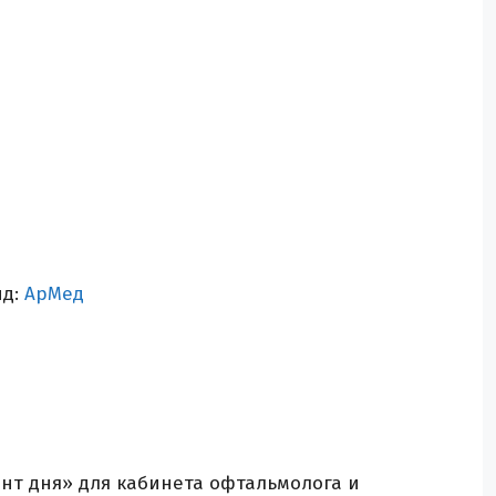
нд:
АрМед
ент дня» для кабинета офтальмолога и