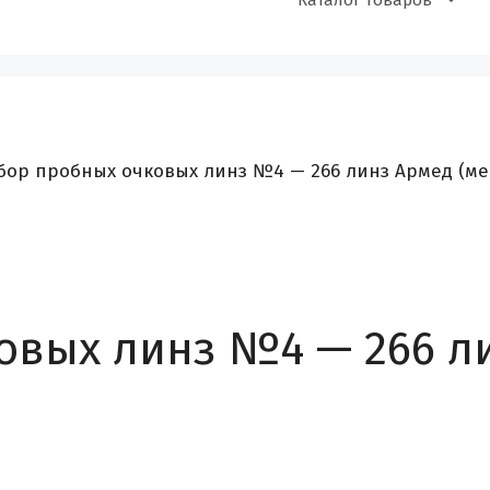
Каталог товаров
бор пробных очковых линз №4 — 266 линз Армед (мет
вых линз №4 — 266 ли