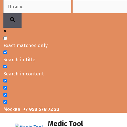
Перейти
к
содержимому
Exact matches only
Search in title
Search in content
Москва:
+7 958 578 72 23
Medic Tool