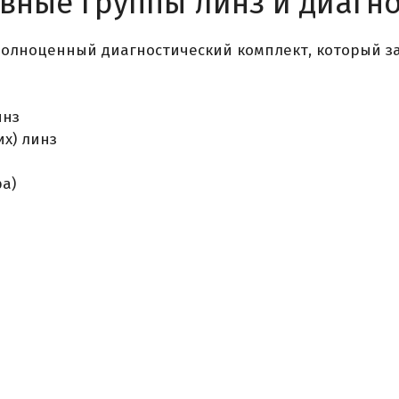
овные группы линз и диагн
полноценный диагностический комплект, который з
инз
х) линз
а)