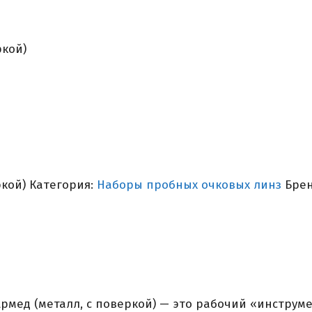
ркой)
ркой)
Категория:
Наборы пробных очковых линз
Бре
рмед (металл, с поверкой) — это рабочий «инструм