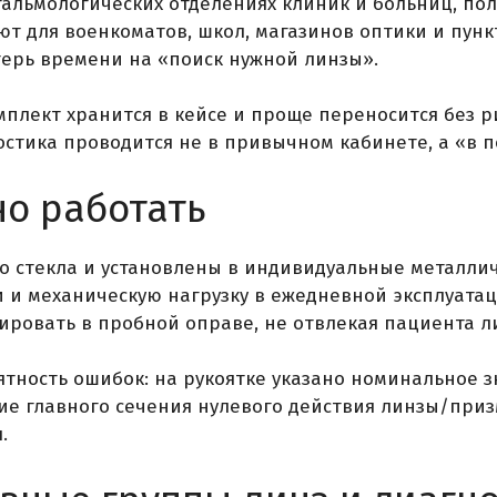
альмологических отделениях клиник и больниц, по
ют для военкоматов, школ, магазинов оптики и пунк
терь времени на «поиск нужной линзы».
мплект хранится в кейсе и проще переносится без 
остика проводится не в привычном кабинете, а «в п
но работать
о стекла и установлены в индивидуальные металли
и механическую нагрузку в ежедневной эксплуатаци
сировать в пробной оправе, не отвлекая пациента 
ятность ошибок: на рукоятке указано номинальное з
е главного сечения нулевого действия линзы/приз
.